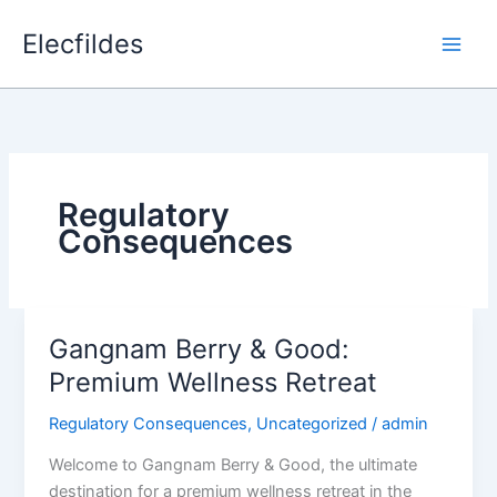
Skip
Elecfildes
to
content
Regulatory
Consequences
Gangnam Berry & Good:
Gangnam
Berry
Premium Wellness Retreat
&
Regulatory Consequences
,
Uncategorized
/
admin
Good:
Premium
Welcome to Gangnam Berry & Good, the ultimate
Wellness
destination for a premium wellness retreat in the