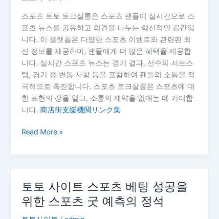
토
스포츠 토토 토크살롱은 스포츠 팬들이 실시간으로 스
토
포츠 뉴스를 공유하고 의견을 나누는 혁신적인 공간입
크
니다. 이 플랫폼은 다양한 스포츠 이벤트와 관련된 최
살
신 정보를 제공하며, 팬들에게 더 많은 혜택을 제공합
롱
니다. 실시간 스포츠 뉴스는 경기 결과, 선수의 서브스
–
텝, 경기 중 변동 사항 등을 포함하여 팬들의 소통을 적
실
극적으로 촉진합니다. 스포츠 토크살롱은 스포츠에 대
시
한 표현의 장을 열고, 소통의 제약을 없애는 데 기여합
간
니다.
商店街支援機関リンク集
스
포
Read More »
츠
뉴
스
와
토토 사이트 스포츠 베팅 성공을
토
토
토
론
위한 스포츠 굿 예측의 정석
사