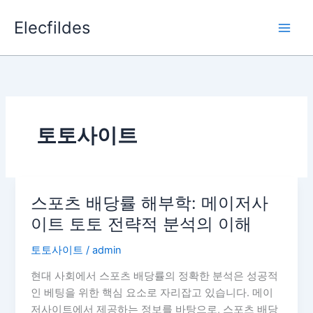
Skip
Elecfildes
to
content
토토사이트
스포츠 배당률 해부학: 메이저사
스
포
이트 토토 전략적 분석의 이해
츠
토토사이트
/
admin
배
당
현대 사회에서 스포츠 배당률의 정확한 분석은 성공적
률
인 베팅을 위한 핵심 요소로 자리잡고 있습니다. 메이
해
저사이트에서 제공하는 정보를 바탕으로, 스포츠 배당