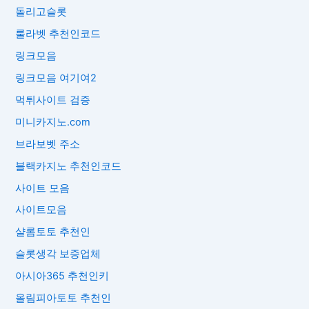
돌리고슬롯
룰라벳 추천인코드
링크모음
링크모음 여기여2
먹튀사이트 검증
미니카지노.com
브라보벳 주소
블랙카지노 추천인코드
사이트 모음
사이트모음
샬롬토토 추천인
슬롯생각 보증업체
아시아365 추천인키
올림피아토토 추천인