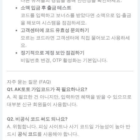
다른 유저들의 경험을 통해 안전성을 확인하세요.
소액 입금 후 출금 테스트
코드를 입력하고 보너스를 받았다면 소액으로 입·출금
을 해보며 시스템을 점검하세요.
고객센터에 코드 유효성 문의하기
모르는 코드라면 고객센터에 직접 물어보고 사용하세
요.
정기적으로 계정 보안 점검하기
비밀번호 변경, OTP 활성화는 기본입니다.
자주 묻는 질문 (FAQ)
Q1. AK토토 가입코드가 꼭 필요하나요?
A. 꼭 필요한 건 아니지만, 입력하면 혜택을 받을 수 있으므로
대부분 신규 회원들이 사용합니다.
Q2. 비공식 코드 써도 되나요?
A. 위험합니다. 피싱 사이트나 사기 코드일 가능성이 높아 반
드시
공식 코드
를 사용해야 합니다.