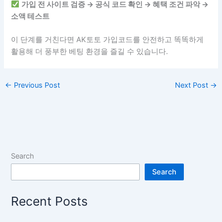
가입 전 사이트 검증 → 공식 코드 확인 → 혜택 조건 파악 →
소액 테스트
이 단계를 거친다면 AK토토 가입코드를 안전하고 똑똑하게
활용해 더 풍부한 베팅 환경을 즐길 수 있습니다.
←
Previous Post
Next Post
→
Search
Search
Recent Posts