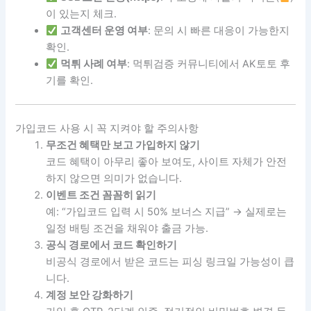
이 있는지 체크.
고객센터 운영 여부
: 문의 시 빠른 대응이 가능한지
확인.
먹튀 사례 여부
: 먹튀검증 커뮤니티에서 AK토토 후
기를 확인.
가입코드 사용 시 꼭 지켜야 할 주의사항
무조건 혜택만 보고 가입하지 않기
코드 혜택이 아무리 좋아 보여도, 사이트 자체가 안전
하지 않으면 의미가 없습니다.
이벤트 조건 꼼꼼히 읽기
예: “가입코드 입력 시 50% 보너스 지급” → 실제로는
일정 배팅 조건을 채워야 출금 가능.
공식 경로에서 코드 확인하기
비공식 경로에서 받은 코드는 피싱 링크일 가능성이 큽
니다.
계정 보안 강화하기