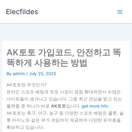
Skip
Elecfildes
to
content
AK토토 가입코드, 안전하고 똑
똑하게 사용하는 방법
By
admin
/
July 25, 2025
AK토토란 무엇인가?
온라인 스포츠 베팅과 토토 시장이 점점 확대되면서 수많은
사이트들이 생겨나고 있습니다. 그중 최근 관심을 받고 있는
플랫폼 중 하나가 바로
AK토토
입니다.
get more info
AK토토는 축구, 야구, 농구 등 다양한 스포츠 베팅은 물론, 슬
롯·카지노와 같은 부가 게임까지 제공하며 다양한 유저층을
확보하고 있습니다.