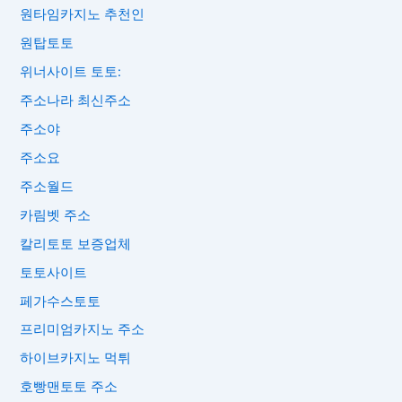
원타임카지노 추천인
원탑토토
위너사이트 토토:
주소나라 최신주소
주소야
주소요
주소월드
카림벳 주소
칼리토토 보증업체
토토사이트
페가수스토토
프리미엄카지노 주소
하이브카지노 먹튀
호빵맨토토 주소