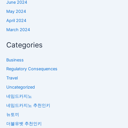
June 2024
May 2024
April 2024
March 2024
Categories
Business
Regulatory Consequences
Travel
Uncategorized
네임드카지노
네임드카지노 추천인키
뉴토끼
더블유벳 추천인키