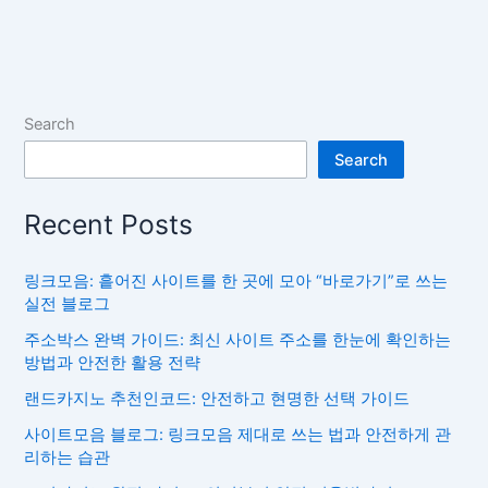
Search
Search
Recent Posts
링크모음: 흩어진 사이트를 한 곳에 모아 “바로가기”로 쓰는
실전 블로그
주소박스 완벽 가이드: 최신 사이트 주소를 한눈에 확인하는
방법과 안전한 활용 전략
랜드카지노 추천인코드: 안전하고 현명한 선택 가이드
사이트모음 블로그: 링크모음 제대로 쓰는 법과 안전하게 관
리하는 습관