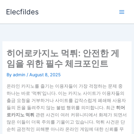
Skip
Elecfildes
to
content
히어로카지노 먹튀: 안전한 게
임을 위한 필수 체크포인트
By
admin
/
August 8, 2025
온라인 카지노를 즐기는 이용자들이 가장 걱정하는 문제 중
하나는 바로 ‘먹튀’입니다. 이는 카지노 사이트가 이용자들의
출금 요청을 거부하거나 사이트를 갑작스럽게 폐쇄해 사용자
들의 돈을 돌려주지 않는 불법 행위를 의미합니다. 최근
히어
로카지노 먹튀
관련 사건이 여러 커뮤니티에서 화제가 되면서
많은 이들이 더욱 주의를 기울이고 있습니다. 먹튀 사건은 단
순히 금전적인 피해뿐 아니라 온라인 게임에 대한 신뢰를 무