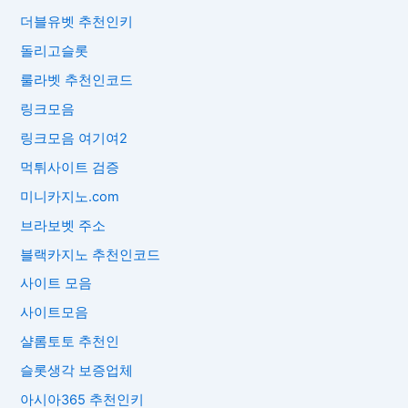
더블유벳 추천인키
돌리고슬롯
룰라벳 추천인코드
링크모음
링크모음 여기여2
먹튀사이트 검증
미니카지노.com
브라보벳 주소
블랙카지노 추천인코드
사이트 모음
사이트모음
샬롬토토 추천인
슬롯생각 보증업체
아시아365 추천인키