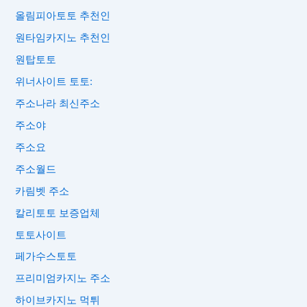
올림피아토토 추천인
원타임카지노 추천인
원탑토토
위너사이트 토토:
주소나라 최신주소
주소야
주소요
주소월드
카림벳 주소
칼리토토 보증업체
토토사이트
페가수스토토
프리미엄카지노 주소
하이브카지노 먹튀