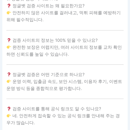
정글벳 검증 사이트는 왜 필요한가요?
안전하지 않은 사이트를 걸러내고, 먹튀 피해를 예방하기
위해 필수적입니다.
검증 사이트의 정보는 100% 믿을 수 있나요?
완전한 보장은 어렵지만, 여러 사이트의 정보를 교차 확인
하면 신뢰도를 높일 수 있습니다.
정글벳 검증은 어떤 기준으로 하나요?
운영 이력, 입출금 속도, 보안 시스템, 이용자 후기, 이벤트
운영 방식 등을 종합적으로 평가합니다.
검증 사이트를 통해 공식 링크도 알 수 있나요?
네. 안전하게 접속할 수 있는 공식 링크를 안내해 주는 경
우가 많습니다.