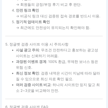
→ 회원들의 긍정/부정 후기 비교 후 판단.
안전 링크 확인
→ 비공식 링크 대신 검증된 접속 경로를 반드시 이용.
정기적 업데이트 확인
→ 최근에도 안전성이 유지되는지 확인해야 함.
5. 정글벳 검증 사이트 이용 시 주의사항
사설 광고 주의
: 무조건 안전하다고 홍보하는 광고성
사이트는 신뢰하기 어려움.
과장된 이벤트 경계
: 100% 환급, 무제한 보너스 등은
위험 신호.
최신 정보 확인
: 검증 내역은 시간이 지남에 따라 달라
질 수 있으므로 최신 자료 확인 필요.
여러 검증 사이트 비교
: 하나의 사이트만 믿지 말고 최
소 2~3곳을 비교해야 안전.
6. 정글벳 검증 사이트 FAQ