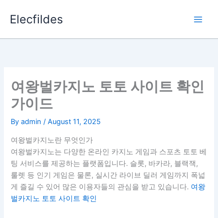
Skip
Elecfildes
to
content
여왕벌카지노 토토 사이트 확인
가이드
By
admin
/
August 11, 2025
여왕벌카지노란 무엇인가
여왕벌카지노는 다양한 온라인 카지노 게임과 스포츠 토토 베
팅 서비스를 제공하는 플랫폼입니다. 슬롯, 바카라, 블랙잭,
룰렛 등 인기 게임은 물론, 실시간 라이브 딜러 게임까지 폭넓
게 즐길 수 있어 많은 이용자들의 관심을 받고 있습니다.
여왕
벌카지노 토토 사이트 확인