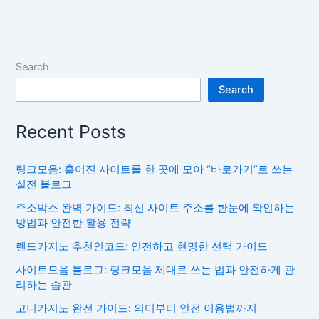
Search
Search
Recent Posts
링크모음: 흩어진 사이트를 한 곳에 모아 “바로가기”로 쓰는
실전 블로그
주소박스 완벽 가이드: 최신 사이트 주소를 한눈에 확인하는
방법과 안전한 활용 전략
랜드카지노 추천인코드: 안전하고 현명한 선택 가이드
사이트모음 블로그: 링크모음 제대로 쓰는 법과 안전하게 관
리하는 습관
고니카지노 완전 가이드: 의미부터 안전 이용법까지