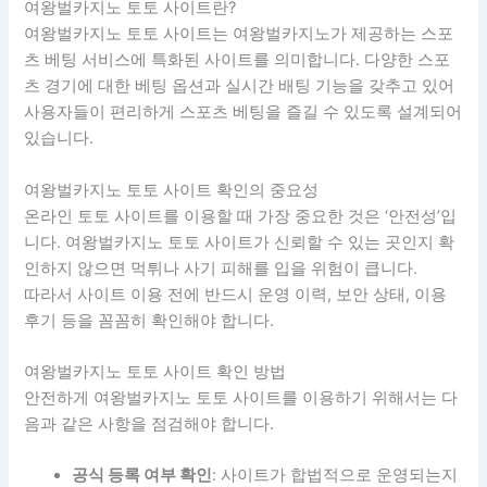
여왕벌카지노 토토 사이트란?
여왕벌카지노 토토 사이트는 여왕벌카지노가 제공하는 스포
츠 베팅 서비스에 특화된 사이트를 의미합니다. 다양한 스포
츠 경기에 대한 베팅 옵션과 실시간 배팅 기능을 갖추고 있어
사용자들이 편리하게 스포츠 베팅을 즐길 수 있도록 설계되어
있습니다.
여왕벌카지노 토토 사이트 확인의 중요성
온라인 토토 사이트를 이용할 때 가장 중요한 것은 ‘안전성’입
니다. 여왕벌카지노 토토 사이트가 신뢰할 수 있는 곳인지 확
인하지 않으면 먹튀나 사기 피해를 입을 위험이 큽니다.
따라서 사이트 이용 전에 반드시 운영 이력, 보안 상태, 이용
후기 등을 꼼꼼히 확인해야 합니다.
여왕벌카지노 토토 사이트 확인 방법
안전하게 여왕벌카지노 토토 사이트를 이용하기 위해서는 다
음과 같은 사항을 점검해야 합니다.
공식 등록 여부 확인
: 사이트가 합법적으로 운영되는지