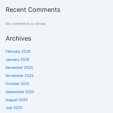
Recent Comments
No comments to show.
Archives
February 2026
January 2026
December 2025
November 2025
October 2025
September 2025
August 2025
July 2025