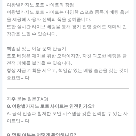
여왕벌카지노 토토 사이트의 장점
여왕벌카지노 토토 사이트는 다양한 스포츠 종목과 베팅 옵션
을 제공해 사용자 선택의 폭을 넓혀줍니다.
또한 실시간 라이브 베팅을 통해 경기 진행 중에도 재미와 긴
장감을 느낄 수 있습니다.
책임감 있는 이용 문화 만들기
토토 베팅은 재미를 위한 오락이지만, 자칫 과도한 베팅은 금
전적 피해를 불러올 수 있습니다.
항상 자금 계획을 세우고, 책임감 있는 베팅 습관을 갖는 것이
중요합니다.
자주 묻는 질문(FAQ)
Q. 여왕벌카지노 토토 사이트는 안전한가요?
A. 공식 인증과 철저한 보안 시스템을 갖춘 신뢰할 수 있는 사
이트입니다.
Q. 먹튀 여부는 어떻게 확인하나요?