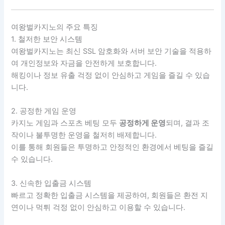
여왕벌카지노의 주요 특징
1. 철저한 보안 시스템
여왕벌카지노는 최신 SSL 암호화와 서버 보안 기술을 적용하
여 개인정보와 자금을 안전하게 보호합니다.
해킹이나 정보 유출 걱정 없이 안심하고 게임을 즐길 수 있습
니다.
2. 공정한 게임 운영
카지노 게임과 스포츠 베팅 모두
공정하게 운영
되며, 결과 조
작이나 불투명한 운영을 철저히 배제합니다.
이를 통해 회원들은 투명하고 안정적인 환경에서 베팅을 즐길
수 있습니다.
3. 신속한 입출금 시스템
빠르고 정확한 입출금 시스템을 제공하여, 회원들은 환전 지
연이나 먹튀 걱정 없이 안심하고 이용할 수 있습니다.