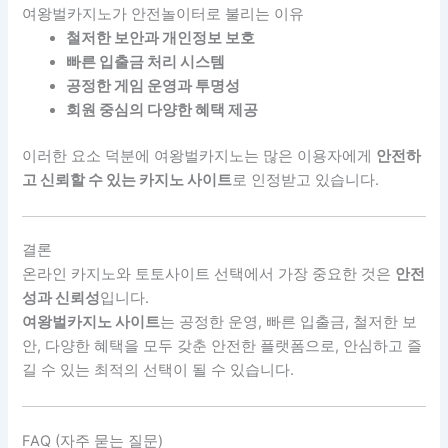
여왕벌카지노가 안전놀이터로 불리는 이유
철저한 보안과 개인정보 보호
빠른 입출금 처리 시스템
공정한 게임 운영과 투명성
회원 중심의 다양한 혜택 제공
이러한 요소 덕분에 여왕벌카지노는 많은 이용자에게
안전하
고 신뢰할 수 있는 카지노 사이트
로 인정받고 있습니다.
결론
온라인 카지노와 토토사이트 선택에서 가장 중요한 것은
안전
성과 신뢰성
입니다.
여왕벌카지노 사이트
는 공정한 운영, 빠른 입출금, 철저한 보
안, 다양한 혜택을 모두 갖춘 안전한 플랫폼으로, 안심하고 즐
길 수 있는 최적의 선택이 될 수 있습니다.
FAQ (자주 묻는 질문)