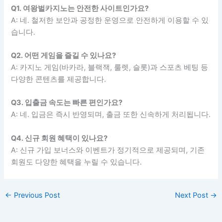
Q1. 여왕벌카지노는 안전한 사이트인가요?
A: 네. 철저한 보안과 공정한 운영으로 안전하게 이용할 수 있
습니다.
Q2. 어떤 게임을 즐길 수 있나요?
A: 카지노 게임(바카라, 블랙잭, 룰렛, 슬롯)과 스포츠 베팅 등
다양한 콘텐츠를 제공합니다.
Q3. 입출금 속도는 빠른 편인가요?
A: 네. 입금은 즉시 반영되며, 출금 또한 신속하게 처리됩니다.
Q4. 신규 회원 혜택이 있나요?
A: 신규 가입 보너스와 이벤트가 정기적으로 제공되며, 기존
회원도 다양한 혜택을 누릴 수 있습니다.
←
Previous Post
Next Post
→