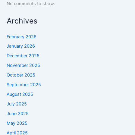
No comments to show.
Archives
February 2026
January 2026
December 2025
November 2025
October 2025
September 2025
August 2025
July 2025
June 2025
May 2025
April 2025