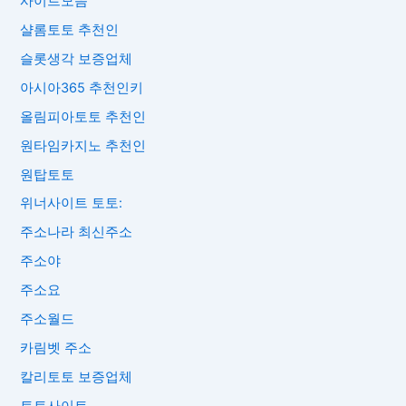
사이트모음
샬롬토토 추천인
슬롯생각 보증업체
아시아365 추천인키
올림피아토토 추천인
원타임카지노 추천인
원탑토토
위너사이트 토토:
주소나라 최신주소
주소야
주소요
주소월드
카림벳 주소
칼리토토 보증업체