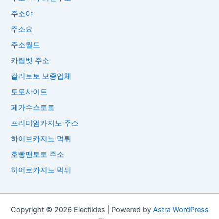
주소야
주소요
주소월드
카림벳 주소
칼리토토 보증업체
토토사이트
페가수스토토
프리미엄카지노 주소
하이브카지노 먹튀
호빵맨토토 주소
히어로카지노 먹튀
Copyright © 2026 Elecfildes | Powered by
Astra WordPress