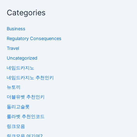
Categories
Business
Regulatory Consequences
Travel
Uncategorized
네임드카지노
네임드카지노 추천인키
뉴토끼
더블유벳 추천인키
돌리고슬롯
룰라벳 추천인코드
링크모음
링크모음 여기여2