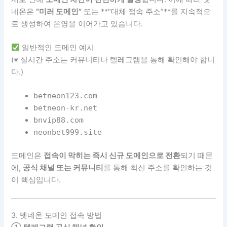
네온은
“미러 도메인”
또는 **“대체 접속 주소”**를 지속적으
로 생성하여 운영을 이어가고 있습니다.
일반적인 도메인 예시
(※ 실시간 주소는 커뮤니티나 텔레그램을 통해 확인해야 합니
다.)
betneon123.com
betneon-kr.net
bnvip88.com
neonbet999.site
도메인은
접속이 막히는 즉시 신규 도메인으로 전환
되기 때문
에,
공식 채널 또는 커뮤니티
를 통해 최신 주소를 확인하는 것
이 핵심입니다.
3. 벳네온 도메인 접속 방법