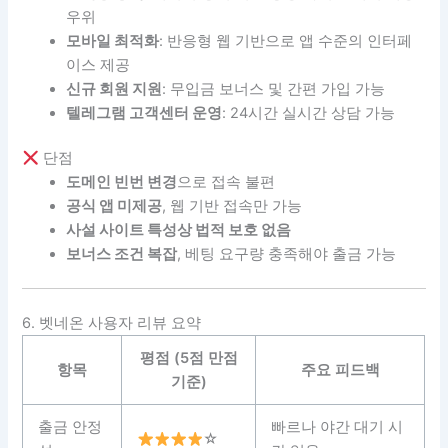
우위
모바일 최적화
: 반응형 웹 기반으로 앱 수준의 인터페
이스 제공
신규 회원 지원
: 무입금 보너스 및 간편 가입 가능
텔레그램 고객센터 운영
: 24시간 실시간 상담 가능
단점
도메인 빈번 변경
으로 접속 불편
공식 앱 미제공
, 웹 기반 접속만 가능
사설 사이트 특성상 법적 보호 없음
보너스 조건 복잡
, 베팅 요구량 충족해야 출금 가능
6. 벳네온 사용자 리뷰 요약
평점 (5점 만점
항목
주요 피드백
기준)
출금 안정
빠르나 야간 대기 시
☆