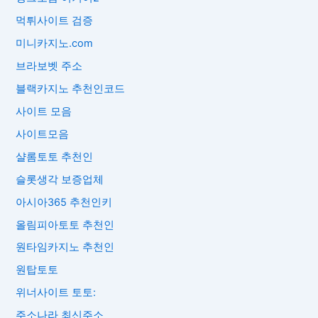
먹튀사이트 검증
미니카지노.com
브라보벳 주소
블랙카지노 추천인코드
사이트 모음
사이트모음
샬롬토토 추천인
슬롯생각 보증업체
아시아365 추천인키
올림피아토토 추천인
원타임카지노 추천인
원탑토토
위너사이트 토토:
주소나라 최신주소