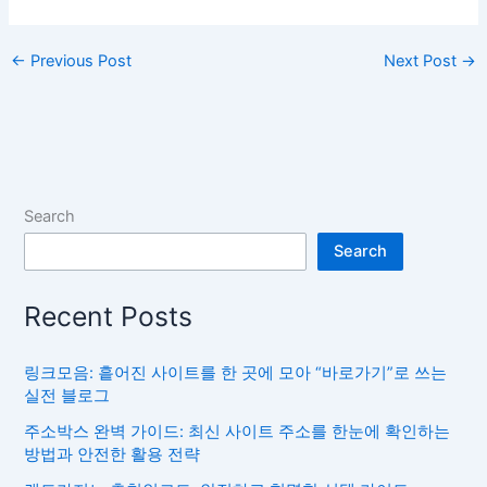
←
Previous Post
Next Post
→
Search
Search
Recent Posts
링크모음: 흩어진 사이트를 한 곳에 모아 “바로가기”로 쓰는
실전 블로그
주소박스 완벽 가이드: 최신 사이트 주소를 한눈에 확인하는
방법과 안전한 활용 전략