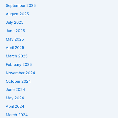
September 2025
August 2025
July 2025
June 2025
May 2025
April 2025
March 2025
February 2025
November 2024
October 2024
June 2024
May 2024
April 2024
March 2024