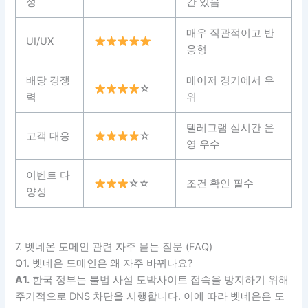
성
간 있음
매우 직관적이고 반
UI/UX
응형
배당 경쟁
메이저 경기에서 우
☆
력
위
텔레그램 실시간 운
고객 대응
☆
영 우수
이벤트 다
☆☆
조건 확인 필수
양성
7. 벳네온 도메인 관련 자주 묻는 질문 (FAQ)
Q1. 벳네온 도메인은 왜 자주 바뀌나요?
A1.
한국 정부는 불법 사설 도박사이트 접속을 방지하기 위해
주기적으로 DNS 차단을 시행합니다. 이에 따라 벳네온은 도