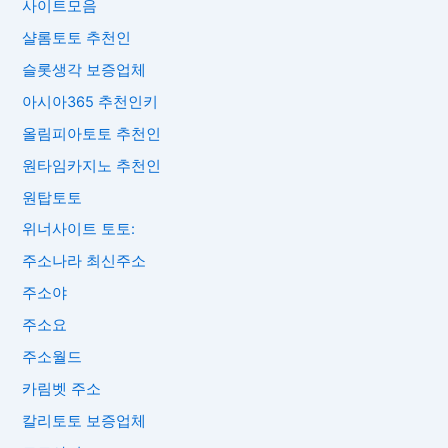
사이트모음
샬롬토토 추천인
슬롯생각 보증업체
아시아365 추천인키
올림피아토토 추천인
원타임카지노 추천인
원탑토토
위너사이트 토토:
주소나라 최신주소
주소야
주소요
주소월드
카림벳 주소
칼리토토 보증업체