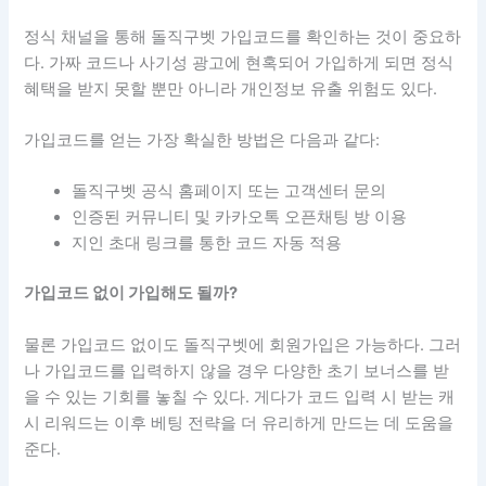
정식 채널을 통해 돌직구벳 가입코드를 확인하는 것이 중요하
다. 가짜 코드나 사기성 광고에 현혹되어 가입하게 되면 정식
혜택을 받지 못할 뿐만 아니라 개인정보 유출 위험도 있다.
가입코드를 얻는 가장 확실한 방법은 다음과 같다:
돌직구벳 공식 홈페이지 또는 고객센터 문의
인증된 커뮤니티 및 카카오톡 오픈채팅 방 이용
지인 초대 링크를 통한 코드 자동 적용
가입코드 없이 가입해도 될까?
물론 가입코드 없이도 돌직구벳에 회원가입은 가능하다. 그러
나 가입코드를 입력하지 않을 경우 다양한 초기 보너스를 받
을 수 있는 기회를 놓칠 수 있다. 게다가 코드 입력 시 받는 캐
시 리워드는 이후 베팅 전략을 더 유리하게 만드는 데 도움을
준다.