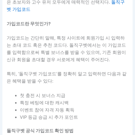
은 초보자와 고수 유저 모두에게 매력적인 선택지다.
돌직구
벳 가입코드
가입코드란 무엇인가?
가입코드는 간단히 말해, 특정 사이트에 회원가입 시 입력하
는 초대 코드 혹은 추천 코드다. 돌직구벳에서는 이 가입코드
를 입력함으로써 특별 보너스를 받을 수 있으며, 기존 회원이
신규 회원을 초대할 경우 서로에게 혜택이 주어진다.
특히, ‘돌직구벳 가입코드’를 정확히 알고 입력하면 다음과 같
은 혜택을 받을 수 있다:
첫 충전 시 보너스 지급
특정 베팅에 대한 캐시백
이벤트 참여 자격 자동 획득
VIP 등급 승급 시 추가 포인트
돌직구벳 공식 가입코드 확인 방법