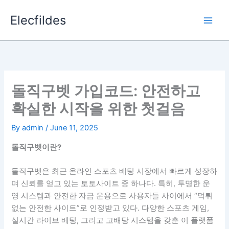
Skip
Elecfildes
to
content
돌직구벳 가입코드: 안전하고
확실한 시작을 위한 첫걸음
By
admin
/
June 11, 2025
돌직구벳이란?
돌직구벳은 최근 온라인 스포츠 베팅 시장에서 빠르게 성장하
며 신뢰를 얻고 있는 토토사이트 중 하나다. 특히, 투명한 운
영 시스템과 안전한 자금 운용으로 사용자들 사이에서 “먹튀
없는 안전한 사이트”로 인정받고 있다. 다양한 스포츠 게임,
실시간 라이브 베팅, 그리고 고배당 시스템을 갖춘 이 플랫폼