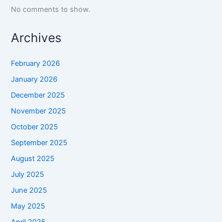
No comments to show.
Archives
February 2026
January 2026
December 2025
November 2025
October 2025
September 2025
August 2025
July 2025
June 2025
May 2025
April 2025