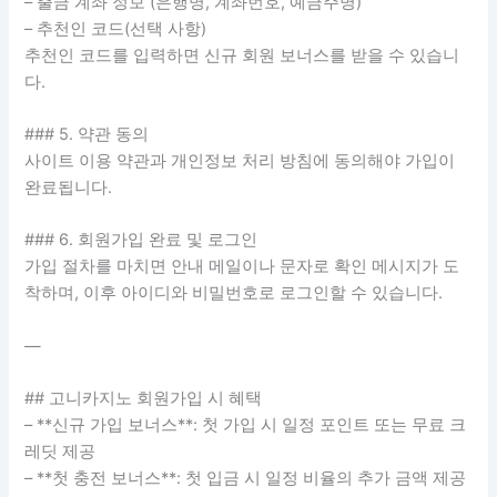
– 출금 계좌 정보 (은행명, 계좌번호, 예금주명)
– 추천인 코드(선택 사항)
추천인 코드를 입력하면 신규 회원 보너스를 받을 수 있습니
다.
### 5. 약관 동의
사이트 이용 약관과 개인정보 처리 방침에 동의해야 가입이
완료됩니다.
### 6. 회원가입 완료 및 로그인
가입 절차를 마치면 안내 메일이나 문자로 확인 메시지가 도
착하며, 이후 아이디와 비밀번호로 로그인할 수 있습니다.
—
## 고니카지노 회원가입 시 혜택
– **신규 가입 보너스**: 첫 가입 시 일정 포인트 또는 무료 크
레딧 제공
– **첫 충전 보너스**: 첫 입금 시 일정 비율의 추가 금액 제공