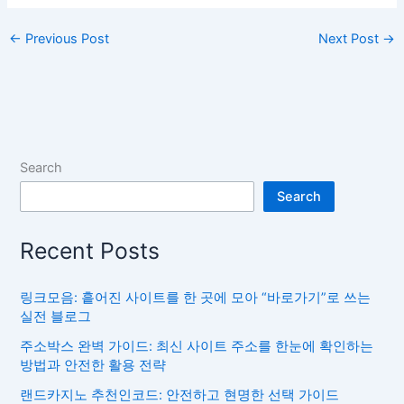
←
Previous Post
Next Post
→
Search
Search
Recent Posts
링크모음: 흩어진 사이트를 한 곳에 모아 “바로가기”로 쓰는
실전 블로그
주소박스 완벽 가이드: 최신 사이트 주소를 한눈에 확인하는
방법과 안전한 활용 전략
랜드카지노 추천인코드: 안전하고 현명한 선택 가이드