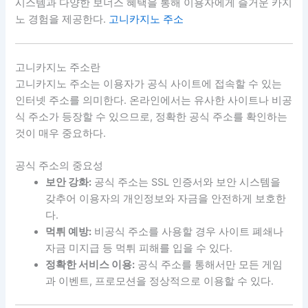
시스템과 다양한 보너스 혜택을 통해 이용자에게 즐거운 카지
노 경험을 제공한다.
고니카지노 주소
고니카지노 주소란
고니카지노 주소는 이용자가 공식 사이트에 접속할 수 있는
인터넷 주소를 의미한다. 온라인에서는 유사한 사이트나 비공
식 주소가 등장할 수 있으므로, 정확한 공식 주소를 확인하는
것이 매우 중요하다.
공식 주소의 중요성
보안 강화:
공식 주소는 SSL 인증서와 보안 시스템을
갖추어 이용자의 개인정보와 자금을 안전하게 보호한
다.
먹튀 예방:
비공식 주소를 사용할 경우 사이트 폐쇄나
자금 미지급 등 먹튀 피해를 입을 수 있다.
정확한 서비스 이용:
공식 주소를 통해서만 모든 게임
과 이벤트, 프로모션을 정상적으로 이용할 수 있다.