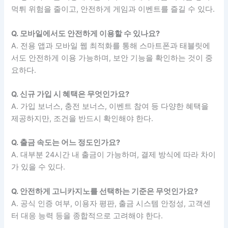
먹튀 위험을 줄이고, 안전하게 게임과 이벤트를 즐길 수 있다.
Q. 모바일에서도 안전하게 이용할 수 있나요?
A. 전용 앱과 모바일 웹 최적화를 통해 스마트폰과 태블릿에
서도 안전하게 이용 가능하며, 보안 기능을 확인하는 것이 중
요하다.
Q. 신규 가입 시 혜택은 무엇인가요?
A. 가입 보너스, 충전 보너스, 이벤트 참여 등 다양한 혜택을
제공하지만, 조건을 반드시 확인해야 한다.
Q. 출금 속도는 어느 정도인가요?
A. 대부분 24시간 내 출금이 가능하며, 결제 방식에 따라 차이
가 있을 수 있다.
Q. 안전하게 고니카지노를 선택하는 기준은 무엇인가요?
A. 공식 인증 여부, 이용자 평판, 출금 시스템 안정성, 고객센
터 대응 능력 등을 종합적으로 고려해야 한다.