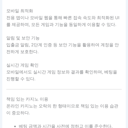
모바일 최적화
전용 앱이나 모바일 웹을 통해 빠른 접속 속도와 최적화된 UI
를 제공하며, 모든 게임과 기능을 동일하게 이용할 수 있다.
알림 및 보안 기능
입출금 알림, 2단계 인증 등 보안 기능을 활용하여 계정을 안
전하게 보호한다.
실시간 게임 확인
모바일에서도 실시간 게임 정보와 결과를 확인하며, 베팅을
진행할 수 있다.
책임 있는 카지노 이용
온라인 카지노는 오락의 한 형태이므로 책임 있는 이용 습관
이 중요하다.
베팅 금액과 시간을 사전에 정하고 이를 준수한다.