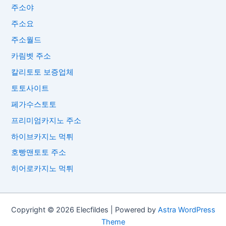
주소야
주소요
주소월드
카림벳 주소
칼리토토 보증업체
토토사이트
페가수스토토
프리미엄카지노 주소
하이브카지노 먹튀
호빵맨토토 주소
히어로카지노 먹튀
Copyright © 2026 Elecfildes | Powered by
Astra WordPress
Theme