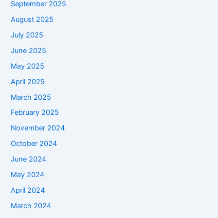
September 2025
August 2025
July 2025
June 2025
May 2025
April 2025
March 2025
February 2025
November 2024
October 2024
June 2024
May 2024
April 2024
March 2024